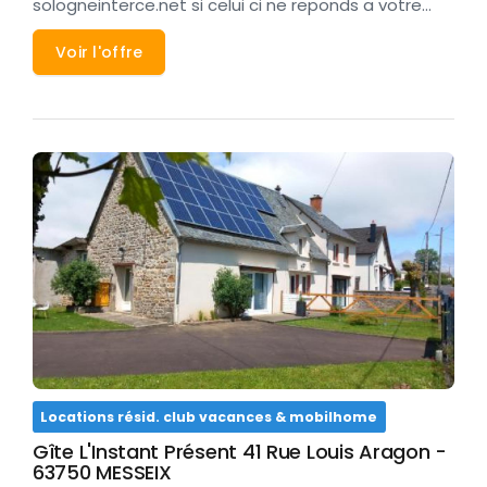
sologneinterce.net si celui ci ne reponds a votre…
Voir l'offre
Locations résid. club vacances & mobilhome
Gîte L'Instant Présent 41 Rue Louis Aragon -
63750 MESSEIX