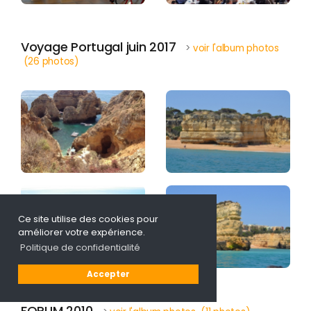
Voyage Portugal juin 2017
>
voir l'album photos
(26 photos)
Ce site utilise des cookies pour
améliorer votre expérience.
Politique de confidentialité
Accepter
FORUM 2010